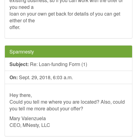
existing business, so if you can work with the offer or
you need a
loan on your own get back for details of you can get
either of the
offer.
Spamnesty
Subject:
Re: Loan-funding Form (1)
On:
Sept. 29, 2018, 6:03 a.m.
Hey there,
Could you tell me where you are located? Also, could
you tell me more about your offer?
Mary Valenzuela
CEO, MNesty, LLC