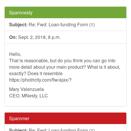
Spamnesty
Subject:
Re: Fwd: Loan-funding Form (1)
On:
Sept. 2, 2018, 8 p.m.
Hello,
That is reasonable, but do you think you can go into
more detail about your main product? What is it about,
exactly? Does it resemble
https://photricity.com/flw/ajax/?
Mary Valenzuela
CEO, MNesty, LLC
Spammer
Subject:
Re: Fwd: Loan-funding Form (1)