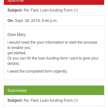
Spammer
Subject:
Re: Fwd: Loan-funding Form (1)
On:
Sept. 26, 2018, 9:46 p.m.
Dear Mary,
l would need the your information to start the process
to enable you
get started,
Or you can fill the loan funding form l sent to give your
details.
l await the completed form urgently,
Spamnesty
Subject:
Re: Fwd: Loan-funding Form (1)