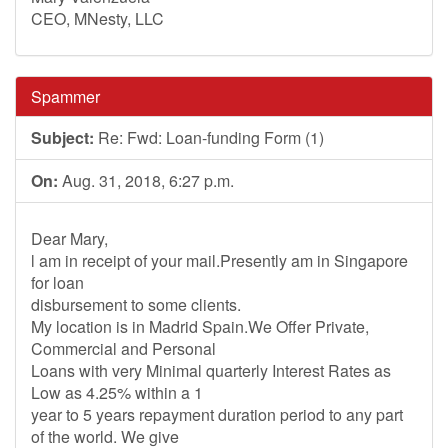
CEO, MNesty, LLC
Spammer
Subject:
Re: Fwd: Loan-funding Form (1)
On:
Aug. 31, 2018, 6:27 p.m.
Dear Mary,
l am in receipt of your mail.Presently am in Singapore
for loan
disbursement to some clients.
My location is in Madrid Spain.We Offer Private,
Commercial and Personal
Loans with very Minimal quarterly Interest Rates as
Low as 4.25% within a 1
year to 5 years repayment duration period to any part
of the world. We give