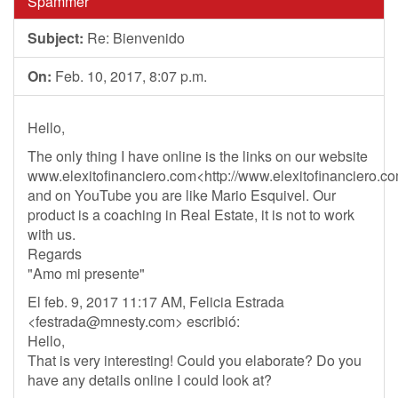
Spammer
Subject:
Re: Bienvenido
On:
Feb. 10, 2017, 8:07 p.m.
Hello,
The only thing I have online is the links on our website
www.elexitofinanciero.com<http://www.elexitofinanciero.c
and on YouTube you are like Mario Esquivel. Our
product is a coaching in Real Estate, it is not to work
with us.
Regards
"Amo mi presente"
El feb. 9, 2017 11:17 AM, Felicia Estrada
<
festrada@mnesty.com
> escribió:
Hello,
That is very interesting! Could you elaborate? Do you
have any details online I could look at?