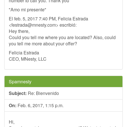
number to call you. Thank you
"Amo mi presente"
El feb. 5, 2017 7:40 PM, Felicia Estrada
<
festrada@mnesty.com
> escribió:
Hey there,
Could you tell me where you are located? Also, could
you tell me more about your offer?
Felicia Estrada
CEO, MNesty, LLC
Spamnesty
Subject:
Re: Bienvenido
On:
Feb. 6, 2017, 1:15 p.m.
Hi,