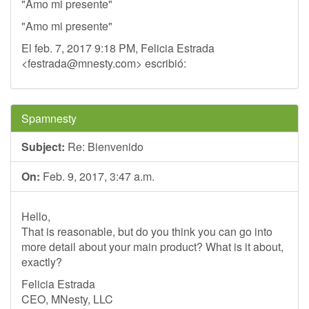
"Amo mi presente"
"Amo mi presente"
El feb. 7, 2017 9:18 PM, Felicia Estrada
<
festrada@mnesty.com
> escribió:
Spamnesty
Subject:
Re: Bienvenido
On:
Feb. 9, 2017, 3:47 a.m.
Hello,
That is reasonable, but do you think you can go into
more detail about your main product? What is it about,
exactly?
Felicia Estrada
CEO, MNesty, LLC