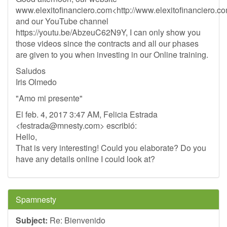
www.elexitofinanciero.com<http://www.elexitofinanciero.c
and our YouTube channel
https://youtu.be/AbzeuC62N9Y, I can only show you
those videos since the contracts and all our phases
are given to you when investing in our Online training.
Saludos
Iris Olmedo
"Amo mi presente"
El feb. 4, 2017 3:47 AM, Felicia Estrada
<
festrada@mnesty.com
> escribió:
Hello,
That is very interesting! Could you elaborate? Do you
have any details online I could look at?
Spamnesty
Subject:
Re: Bienvenido