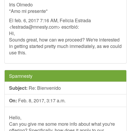
Iris Olmedo
"Amo mi presente"
El feb. 6, 2017 7:16 AM, Felicia Estrada
<
festrada@mnesty.com
> escribió:
Hi,
Sounds great, how can we proceed? We're interested
in getting started pretty much immediately, as we could
use this.
Spamnesty
Subject:
Re: Bienvenido
On:
Feb. 8, 2017, 3:17 a.m.
Hello,
Can you give me some more info about what you're
offering? Specifically, how does it apply to our