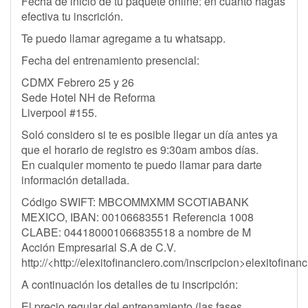
Fecha de inicio de tu paquete online: en cuanto hagas
efectiva tu inscrición.
Te puedo llamar agregame a tu whatsapp.
Fecha del entrenamiento presencial:
CDMX Febrero 25 y 26
Sede Hotel NH de Reforma
Liverpool #155.
Soló considero si te es posible llegar un día antes ya
que el horario de registro es 9:30am ambos días.
En cualquier momento te puedo llamar para darte
información detallada.
Código SWIFT: MBCOMMXMM SCOTIABANK
MEXICO, IBAN: 00106683551 Referencia 1008
CLABE: 044180001066835518 a nombre de M
Acción Empresarial S.A de C.V.
http://<http://elexitofinanciero.com/inscripcion>elexitofinan
A continuación los detalles de tu inscripción:
El precio regular del entrenamiento (las fases