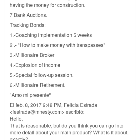
having the money for construction.
7 Bank Auctions.
Tracking Bonds:
1.-Coaching implementation 5 weeks
2 .- "How to make money with transpasses"
3.-Millionaire Broker
4.-Explosion of income
5.-Special follow-up session.
6.-Millionaire Retirement.
"Amo mi presente"
El feb. 8, 2017 9:48 PM, Felicia Estrada
<
festrada@mnesty.com
> escribió:
Hello,
That is reasonable, but do you think you can go into
more detail about your main product? What is it about,
exactly?