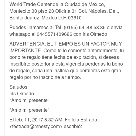
World Trade Center de la Ciudad de México,
Montecito 38 piso 28 Oficina 31 Col. Nápoles, Del.,
Benito Juárez, México D.F. 03810
Puedes llamarnos al Tel. (0155) 54..48.58.35 o envía
whatsapp al 0445571409686 con Iris Olmedo
ADVERTENCIA: EL TIEMPO ES UN FACTOR MUY
IMPORTANTE. Como te lo comenté anteriormente, tu
bono re regalo tiene fecha de expiración, si deseas
inscribirte posterior a esta vigencia perderías tu bono
de regalo, sería una lástima que perdieras este gran
regalo por no inscribirte a tiempo.
Saludos
Iris Olmedo
"Amo mi presente"
"Amo mi presente"
El feb. 11, 2017 5:32 AM, Felicia Estrada
<
festrada@mnesty.com
> escribió: