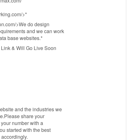
nmax.com/
arking.com/>*
ration.com/>We do design
requirements and we can work
data base websites.*
Link & Will Go Live Soon
website and the industries we
te.Please share your
e your number with a
ou started with the best
accordingly.