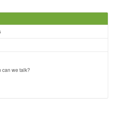
s
n can we talk?