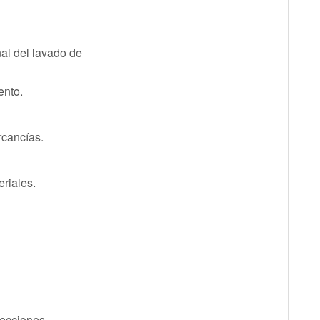
nal del lavado de
ento.
rcancías.
riales.
yecciones.