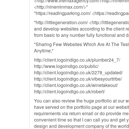
<http://www.themaxagency.com/>http://ninemi
<http://nineminmax.com/>*
*https://readingparking.com/ <https://readingp
*http://littlegeneration.com/ <http://littlegene
and develop websites according to the client 
from basic to any number fully functional and 
*Sharing Few Websites Which Are At The Test 
Anytime;*
http://client.logoindigo.co.uk/plumber24_7/
http://www.logoindigo.co/public/
http://client.logoindigo.co.uk/2278_updated/
http://client.logoindigo.co.uk/vibesyourtribe/
http://client.logoindigo.co.uk/winetakeout/
http://client.logoindigo.co.uk/robert/
You can also review the huge portfolio at our 
have served on the portfolio page at our websi
requirements via return email or do provide m
convenient time so that I can call you and get y
design and development company of the world 