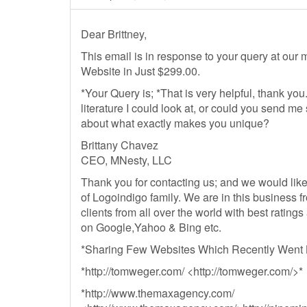
Dear Brittney,
This email is in response to your query at our
Website in Just $299.00.
*Your Query is; *That is very helpful, thank y
literature I could look at, or could you send m
about what exactly makes you unique?
Brittany Chavez
CEO, MNesty, LLC
Thank you for contacting us; and we would lik
of Logoindigo family. We are in this business 
clients from all over the world with best rating
on Google,Yahoo & Bing etc.
*Sharing Few Websites Which Recently Went L
*http://tomweger.com/ <http://tomweger.com/>*
*http://www.themaxagency.com/