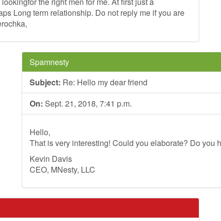
ookingfor the right men for me. At first just a
aps Long term relationship. Do not reply me if you are
Lerochka,
Spamnesty
Subject:
Re: Hello my dear friend
On:
Sept. 21, 2018, 7:41 p.m.
Hello,
That is very interesting! Could you elaborate? Do you h
Kevin Davis
CEO, MNesty, LLC