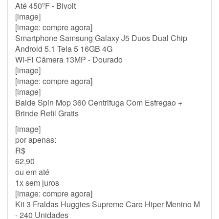
Até 450ºF - Bivolt
[image]
[image: compre agora]
Smartphone Samsung Galaxy J5 Duos Dual Chip
Android 5.1 Tela 5 16GB 4G
Wi-Fi Câmera 13MP - Dourado
[image]
[image: compre agora]
[image]
Balde Spin Mop 360 Centrifuga Com Esfregao +
Brinde Refil Gratis
[image]
por apenas:
R$
62,90
ou em até
1x sem juros
[image: compre agora]
Kit 3 Fraldas Huggies Supreme Care Hiper Menino M
- 240 Unidades