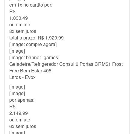
em 1x no cartão por:
R$
1.833,49
ou em até
8x sem juros
total a prazo: R$ 1.929,99
[image: compre agora]
[image]
[image: banner_games]
Geladeira/Refrigerador Consul 2 Portas CRM51 Frost
Free Bem Estar 405
Litros - Evox
[image]
[image]
por apenas:
R$
2.149,99
ou em até
6x sem juros
[image]