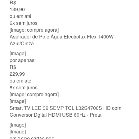
R$
139,90
ou em até
6x sem juros
[image: compre agora]
Aspirador de Pó e Água Electrolux Flex 1400W
Azul/Cinza
[image]
por apenas:
R$
229,99
ou em até
8x sem juros
[image: compre agora]
[image]
Smart TV LED 32 SEMP TCL L32S4700S HD com
Conversor Dgital HDMI USB 60Hz - Preta
[image]
[image]
em 1x no cartão por: