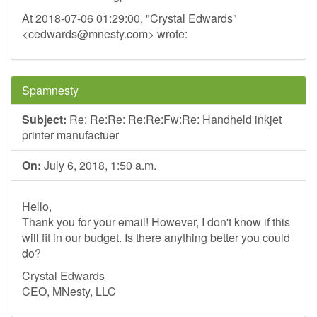
At 2018-07-06 01:29:00, "Crystal Edwards"
<
cedwards@mnesty.com
> wrote:
Spamnesty
Subject:
Re: Re:Re: Re:Re:Fw:Re: Handheld inkjet
printer manufactuer
On:
July 6, 2018, 1:50 a.m.
Hello,
Thank you for your email! However, I don't know if this
will fit in our budget. Is there anything better you could
do?
Crystal Edwards
CEO, MNesty, LLC