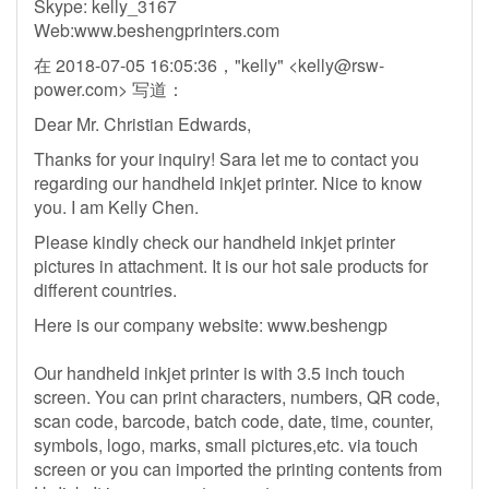
Skype: kelly_3167
Web:www.beshengprinters.com
在 2018-07-05 16:05:36，"kelly" <
kelly@rsw-
power.com
> 写道：
Dear Mr. Christian Edwards,
Thanks for your inquiry! Sara let me to contact you
regarding our handheld inkjet printer. Nice to know
you. I am Kelly Chen.
Please kindly check our handheld inkjet printer
pictures in attachment. It is our hot sale products for
different countries.
Here is our company website: www.beshengp
Our handheld inkjet printer is with 3.5 inch touch
screen. You can print characters, numbers, QR code,
scan code, barcode, batch code, date, time, counter,
symbols, logo, marks, small pictures,etc. via touch
screen or you can imported the printing contents from