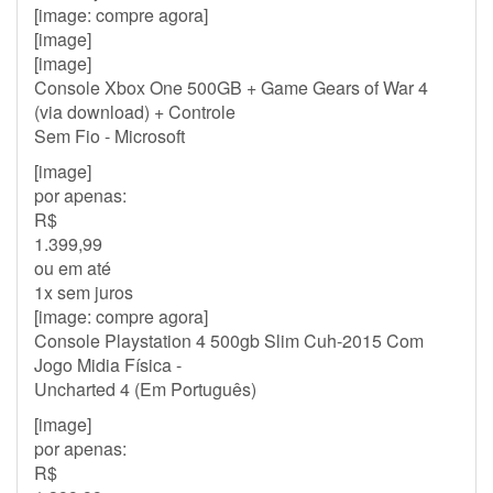
[image: compre agora]
[image]
[image]
Console Xbox One 500GB + Game Gears of War 4
(via download) + Controle
Sem Fio - Microsoft
[image]
por apenas:
R$
1.399,99
ou em até
1x sem juros
[image: compre agora]
Console Playstation 4 500gb Slim Cuh-2015 Com
Jogo Midia Física -
Uncharted 4 (Em Português)
[image]
por apenas:
R$