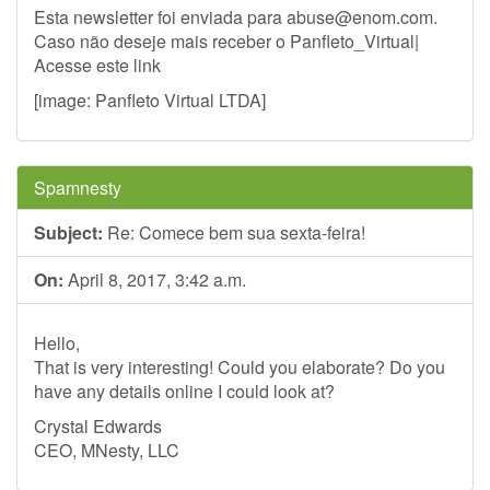
Esta newsletter foi enviada para
abuse@enom.com
.
Caso não deseje mais receber o Panfleto_Virtual|
Acesse este link
[image: Panfleto Virtual LTDA]
Spamnesty
Subject:
Re: Comece bem sua sexta-feira!
On:
April 8, 2017, 3:42 a.m.
Hello,
That is very interesting! Could you elaborate? Do you
have any details online I could look at?
Crystal Edwards
CEO, MNesty, LLC