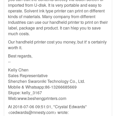
imported from U-disk. It is very portable and easy to
operate. Solvent ink type printer can print on different
kinds of materials. Many company from different
industries can use our handheld printer to print on their
label, package and product. It can hlep you to save
much costs.
Our handheld printer cost you money, but it' s certainly
worth it.
Best regards,
--
Kelly Chen
Sales Representative
Shenzhen Swaroniki Technology Co., Ltd.
Mobile & Whatsapp:86-13266685669
Skype: kelly_3167
Web:www.beshengprinters.com
At 2018-07-06 09:51:01, "Crystal Edwards"
<
cedwards@mnesty.com
> wrote: