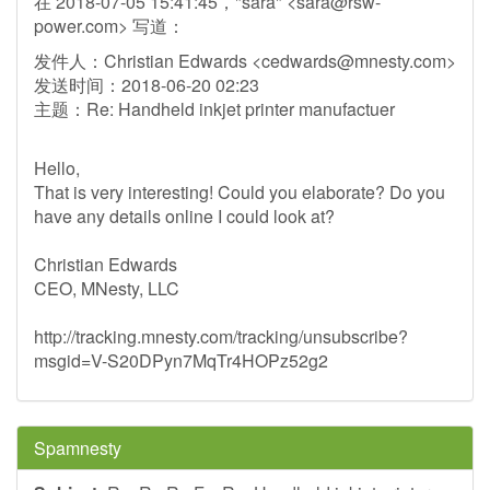
在 2018-07-05 15:41:45，"sara" <
sara@rsw-
power.com
> 写道：
发件人：Christian Edwards <
cedwards@mnesty.com
>
发送时间：2018-06-20 02:23
主题：Re: Handheld inkjet printer manufactuer
Hello,
That is very interesting! Could you elaborate? Do you
have any details online I could look at?
Christian Edwards
CEO, MNesty, LLC
http://tracking.mnesty.com/tracking/unsubscribe?
msgid=V-S20DPyn7MqTr4HOPz52g2
Spamnesty