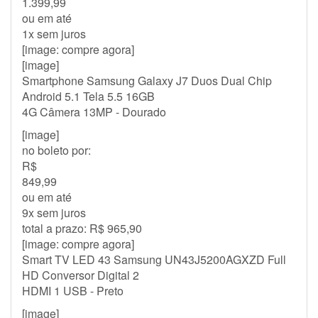
1.399,99
ou em até
1x sem juros
[image: compre agora]
[image]
Smartphone Samsung Galaxy J7 Duos Dual Chip
Android 5.1 Tela 5.5 16GB
4G Câmera 13MP - Dourado
[image]
no boleto por:
R$
849,99
ou em até
9x sem juros
total a prazo: R$ 965,90
[image: compre agora]
Smart TV LED 43 Samsung UN43J5200AGXZD Full
HD Conversor Digital 2
HDMI 1 USB - Preto
[image]