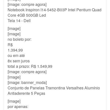
[image: compre agora]
Notebook Inspiron I14-5452-B03P Intel Pentium Quad
Core 4GB 500GB Led
Tela 14 - Dell
[image]
[image]
no boleto por:
R$
1.394,99
ou em até
8x sem juros
total a prazo: R$ 1.549,99
[image: compre agora]
[image]
[image: banner_moda]
Conjunto de Panelas Tramontina Versalhes Alumínio
Antiaderente 5 Peças
[image]
por apenas: