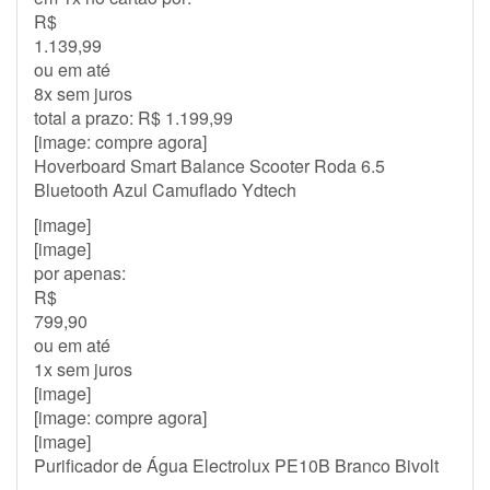
R$
1.139,99
ou em até
8x sem juros
total a prazo: R$ 1.199,99
[image: compre agora]
Hoverboard Smart Balance Scooter Roda 6.5
Bluetooth Azul Camuflado Ydtech
[image]
[image]
por apenas:
R$
799,90
ou em até
1x sem juros
[image]
[image: compre agora]
[image]
Purificador de Água Electrolux PE10B Branco Bivolt