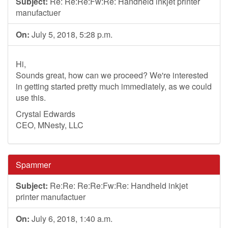
Subject:
Re: Re:Re:Fw:Re: Handheld inkjet printer
manufactuer
On:
July 5, 2018, 5:28 p.m.
Hi,
Sounds great, how can we proceed? We're interested
in getting started pretty much immediately, as we could
use this.
Crystal Edwards
CEO, MNesty, LLC
Spammer
Subject:
Re:Re: Re:Re:Fw:Re: Handheld inkjet
printer manufactuer
On:
July 6, 2018, 1:40 a.m.