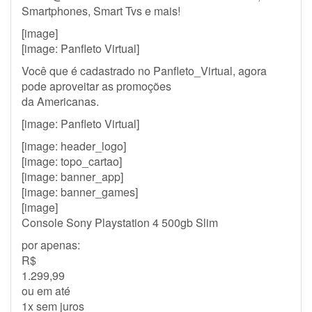
Smartphones, Smart Tvs e mais!
[image]
[image: Panfleto Virtual]
Você que é cadastrado no Panfleto_Virtual, agora
pode aproveitar as promoções
da Americanas.
[image: Panfleto Virtual]
[image: header_logo]
[image: topo_cartao]
[image: banner_app]
[image: banner_games]
[image]
Console Sony Playstation 4 500gb Slim
por apenas:
R$
1.299,99
ou em até
1x sem juros