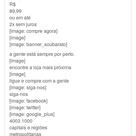
R$
89,99
ou em até
2x sem juros
[image: compre agora]
[image]
[image: banner_soubarato]
a gente está sempre por perto.
[image]
encontre a loja mais próxima
[image]
ligue e compre com a gente
[image: siga-nos]
siga-nos
[image: facebook]
[image: twitter]
[image: google_plus]
4003.1000
capitais e regiões
metropolitanas