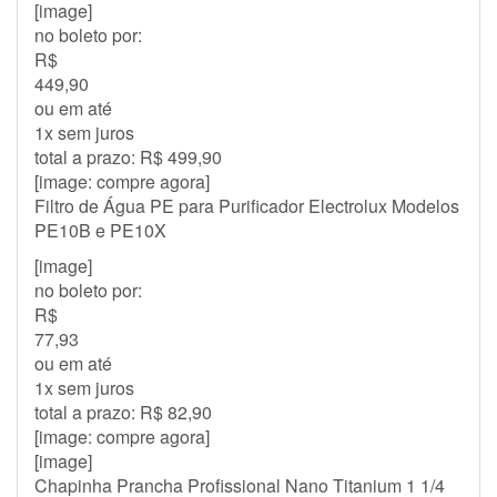
[image]
no boleto por:
R$
449,90
ou em até
1x sem juros
total a prazo: R$ 499,90
[image: compre agora]
Filtro de Água PE para Purificador Electrolux Modelos
PE10B e PE10X
[image]
no boleto por:
R$
77,93
ou em até
1x sem juros
total a prazo: R$ 82,90
[image: compre agora]
[image]
Chapinha Prancha Profissional Nano Titanium 1 1/4